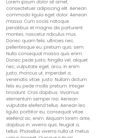
Lorem ipsum dolor sit amet, 
consectetuer adipiscing elit. Aenean 
commodo ligula eget dolor. Aenean 
massa. Cum sociis natoque 
penatibus et magnis dis parturient 
montes, nascetur ridiculus mus. 
Donec quam felis, ultricies nec, 
pellentesque eu, pretium quis, sem. 
Nulla consequat massa quis enim. 
Donec pede justo, fringilla vel, aliquet 
nec, vulputate eget, arcu. In enim 
justo, rhoncus ut, imperdiet a, 
venenatis vitae, justo. Nullam dictum 
felis eu pede mollis pretium. Integer 
tincidunt. Cras dapibus. Vivamus 
elementum semper nisi. Aenean 
vulputate eleifend tellus. Aenean leo 
ligula, porttitor eu, consequat vitae, 
eleifend ac, enim. Aliquam lorem ante, 
dapibus in, viverra quis, feugiat a, 
tellus. Phasellus viverra nulla ut metus 
varius laoreet. Quisque rutrum.