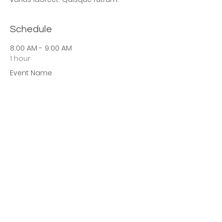
Schedule
8:00 AM - 9:00 AM
1 hour
Event Name
See All
Share this event