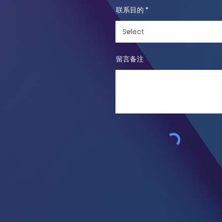
联系目的
留言备注